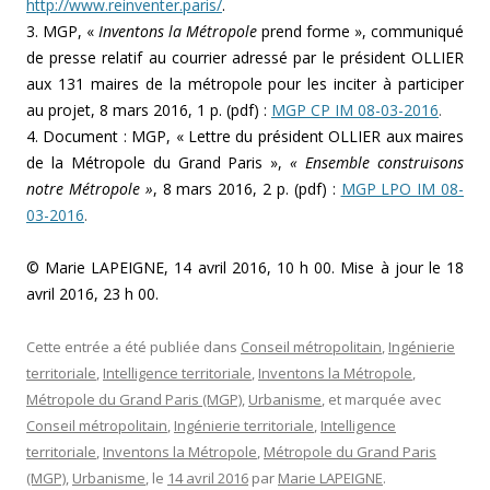
http://www.reinventer.paris/
.
3. MGP, «
Inventons la Métropole
prend forme », communiqué
de presse relatif au courrier adressé par le président OLLIER
aux 131 maires de la métropole pour les inciter à participer
au projet, 8 mars 2016, 1 p. (pdf) :
MGP CP IM 08-03-2016
.
4. Document : MGP, « Lettre du président OLLIER aux maires
de la Métropole du Grand Paris »,
« Ensemble construisons
notre Métropole »
, 8 mars 2016, 2 p. (pdf) :
MGP LPO IM 08-
03-2016
.
© Marie LAPEIGNE, 14 avril 2016, 10 h 00. Mise à jour le 18
avril 2016, 23 h 00.
Cette entrée a été publiée dans
Conseil métropolitain
,
Ingénierie
territoriale
,
Intelligence territoriale
,
Inventons la Métropole
,
Métropole du Grand Paris (MGP)
,
Urbanisme
, et marquée avec
Conseil métropolitain
,
Ingénierie territoriale
,
Intelligence
territoriale
,
Inventons la Métropole
,
Métropole du Grand Paris
(MGP)
,
Urbanisme
, le
14 avril 2016
par
Marie LAPEIGNE
.