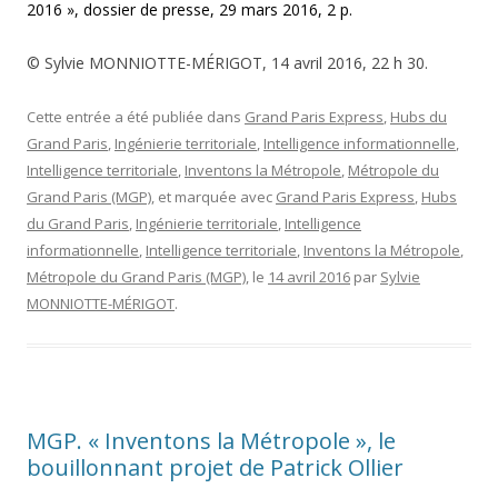
2016 », dossier de presse, 29 mars 2016, 2 p.
© Sylvie MONNIOTTE-MÉRIGOT, 14 avril 2016, 22 h 30.
Cette entrée a été publiée dans
Grand Paris Express
,
Hubs du
Grand Paris
,
Ingénierie territoriale
,
Intelligence informationnelle
,
Intelligence territoriale
,
Inventons la Métropole
,
Métropole du
Grand Paris (MGP)
, et marquée avec
Grand Paris Express
,
Hubs
du Grand Paris
,
Ingénierie territoriale
,
Intelligence
informationnelle
,
Intelligence territoriale
,
Inventons la Métropole
,
Métropole du Grand Paris (MGP)
, le
14 avril 2016
par
Sylvie
MONNIOTTE-MÉRIGOT
.
MGP. « Inventons la Métropole », le
bouillonnant projet de Patrick Ollier