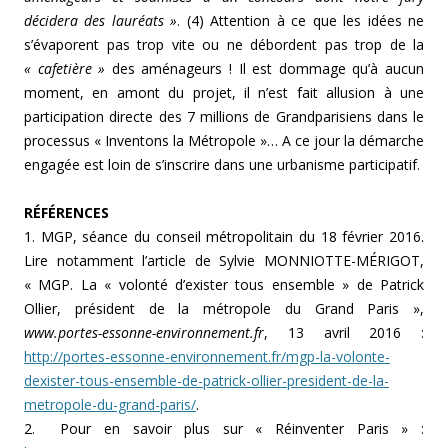
décidera des lauréats »
. (4) Attention à ce que les idées ne
s’évaporent pas trop vite ou ne débordent pas trop de la
« cafetière »
des aménageurs ! Il est dommage qu’à aucun
moment, en amont du projet, il n’est fait allusion à une
participation directe des 7 millions de Grandparisiens dans le
processus « Inventons la Métropole »… A ce jour la démarche
engagée est loin de s’inscrire dans une urbanisme participatif.
RÉFÉRENCES
1. MGP, séance du conseil métropolitain du 18 février 2016.
Lire notamment l’article de Sylvie MONNIOTTE-MÉRIGOT,
« MGP. La « volonté d’exister tous ensemble » de Patrick
Ollier, président de la métropole du Grand Paris »,
www.portes-essonne-environnement.fr
, 13 avril 2016 :
http://portes-essonne-environnement.fr/mgp-la-volonte-
dexister-tous-ensemble-de-patrick-ollier-president-de-la-
metropole-du-grand-paris/
.
2. Pour en savoir plus sur « Réinventer Paris » :