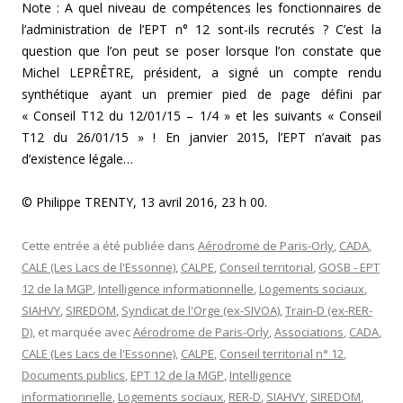
Note : A quel niveau de compétences les fonctionnaires de
l’administration de l’EPT n° 12 sont-ils recrutés ? C’est la
question que l’on peut se poser lorsque l’on constate que
Michel LEPRÊTRE, président, a signé un compte rendu
synthétique ayant un premier pied de page défini par
« Conseil T12 du 12/01/15 – 1/4 » et les suivants « Conseil
T12 du 26/01/15 » ! En janvier 2015, l’EPT n’avait pas
d’existence légale…
© Philippe TRENTY, 13 avril 2016, 23 h 00.
Cette entrée a été publiée dans
Aérodrome de Paris-Orly
,
CADA
,
CALE (Les Lacs de l'Essonne)
,
CALPE
,
Conseil territorial
,
GOSB - EPT
12 de la MGP
,
Intelligence informationnelle
,
Logements sociaux
,
SIAHVY
,
SIREDOM
,
Syndicat de l'Orge (ex-SIVOA)
,
Train-D (ex-RER-
D)
, et marquée avec
Aérodrome de Paris-Orly
,
Associations
,
CADA
,
CALE (Les Lacs de l'Essonne)
,
CALPE
,
Conseil territorial n° 12
,
Documents publics
,
EPT 12 de la MGP
,
Intelligence
informationnelle
,
Logements sociaux
,
RER-D
,
SIAHVY
,
SIREDOM
,