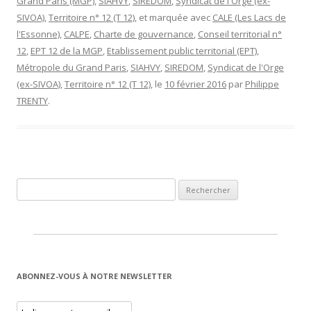
Grand Paris (MGP)
,
SIAHVY
,
SIREDOM
,
Syndicat de l'Orge (ex-
SIVOA)
,
Territoire n° 12 (T 12)
, et marquée avec
CALE (Les Lacs de
l'Essonne)
,
CALPE
,
Charte de gouvernance
,
Conseil territorial n°
12
,
EPT 12 de la MGP
,
Etablissement public territorial (EPT)
,
Métropole du Grand Paris
,
SIAHVY
,
SIREDOM
,
Syndicat de l'Orge
(ex-SIVOA)
,
Territoire n° 12 (T 12)
, le
10 février 2016
par
Philippe
TRENTY
.
Rechercher :
ABONNEZ-VOUS À NOTRE NEWSLETTER