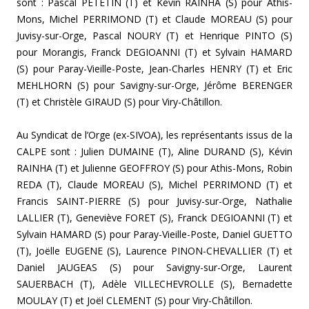
sont : Pascal PETETIN (T) et Kévin RAINHA (S) pour Athis-
Mons, Michel PERRIMOND (T) et Claude MOREAU (S) pour
Juvisy-sur-Orge, Pascal NOURY (T) et Henrique PINTO (S)
pour Morangis, Franck DEGIOANNI (T) et Sylvain HAMARD
(S) pour Paray-Vieille-Poste, Jean-Charles HENRY (T) et Eric
MEHLHORN (S) pour Savigny-sur-Orge, Jérôme BERENGER
(T) et Christèle GIRAUD (S) pour Viry-Châtillon.
Au Syndicat de l’Orge (ex-SIVOA), les représentants issus de la
CALPE sont : Julien DUMAINE (T), Aline DURAND (S), Kévin
RAINHA (T) et Julienne GEOFFROY (S) pour Athis-Mons, Robin
REDA (T), Claude MOREAU (S), Michel PERRIMOND (T) et
Francis SAINT-PIERRE (S) pour Juvisy-sur-Orge, Nathalie
LALLIER (T), Geneviève FORET (S), Franck DEGIOANNI (T) et
Sylvain HAMARD (S) pour Paray-Vieille-Poste, Daniel GUETTO
(T), Joëlle EUGENE (S), Laurence PINON-CHEVALLIER (T) et
Daniel JAUGEAS (S) pour Savigny-sur-Orge, Laurent
SAUERBACH (T), Adèle VILLECHEVROLLE (S), Bernadette
MOULAY (T) et Joël CLEMENT (S) pour Viry-Châtillon.