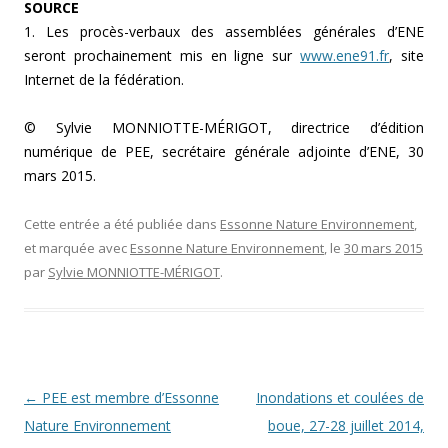
SOURCE
1. Les procès-verbaux des assemblées générales d’ENE
seront prochainement mis en ligne sur
www.ene91.fr
, site
Internet de la fédération.
© Sylvie MONNIOTTE-MÉRIGOT, directrice d’édition
numérique de PEE, secrétaire générale adjointe d’ENE, 30
mars 2015.
Cette entrée a été publiée dans
Essonne Nature Environnement
,
et marquée avec
Essonne Nature Environnement
, le
30 mars 2015
par
Sylvie MONNIOTTE-MÉRIGOT
.
Navigation des articles
←
PEE est membre d’Essonne
Inondations et coulées de
Nature Environnement
boue, 27-28 juillet 2014,