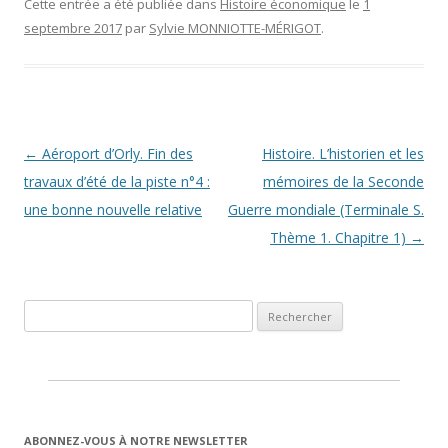
Cette entrée a été publiée dans
Histoire économique
le
1
septembre 2017
par
Sylvie MONNIOTTE-MÉRIGOT
.
Navigation des articles
←
Aéroport d’Orly. Fin des
Histoire. L’historien et les
travaux d’été de la piste n°4 :
mémoires de la Seconde
une bonne nouvelle relative
Guerre mondiale (Terminale S.
Thème 1. Chapitre 1)
→
Rechercher :
ABONNEZ-VOUS À NOTRE NEWSLETTER