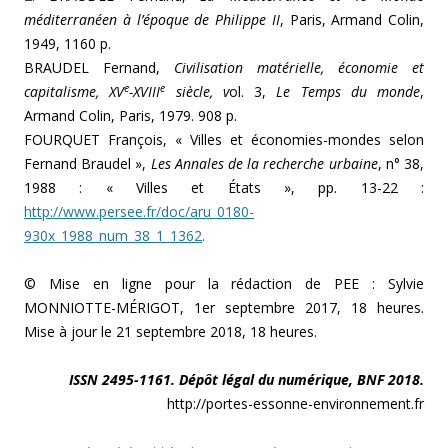
méditerranéen à l’époque de Philippe II
, Paris, Armand Colin,
1949, 1160 p.
BRAUDEL Fernand,
Civilisation matérielle, économie et
e
e
capitalisme, XV
-XVIII
siècle, v
ol. 3,
Le Temps du monde
,
Armand Colin, Paris, 1979. 908 p.
FOURQUET François, « Villes et économies-mondes selon
Fernand Braudel »,
Les Annales de la recherche urbaine
, n° 38,
1988 : « Villes et États », pp. 13-22 :
http://www.persee.fr/doc/aru_0180-
930x_1988_num_38_1_1362
.
© Mise en ligne pour la rédaction de PEE : Sylvie
MONNIOTTE-MÉRIGOT, 1er septembre 2017, 18 heures.
Mise à jour le 21 septembre 2018, 18 heures.
ISSN 2495-1161. Dépôt légal du numérique, BNF 2018.
http://portes-essonne-environnement.fr