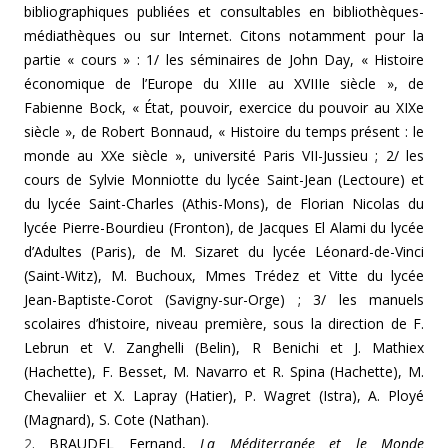
bibliographiques publiées et consultables en bibliothèques-
médiathèques ou sur Internet. Citons notamment pour la
partie « cours » : 1/ les séminaires de John Day, « Histoire
économique de l’Europe du XIIIe au XVIIIe siècle », de
Fabienne Bock, « État, pouvoir, exercice du pouvoir au XIXe
siècle », de Robert Bonnaud, « Histoire du temps présent : le
monde au XXe siècle », université Paris VII-Jussieu ; 2/ les
cours de Sylvie Monniotte du lycée Saint-Jean (Lectoure) et
du lycée Saint-Charles (Athis-Mons), de Florian Nicolas du
lycée Pierre-Bourdieu (Fronton), de Jacques El Alami du lycée
d’Adultes (Paris), de M. Sizaret du lycée Léonard-de-Vinci
(Saint-Witz), M. Buchoux, Mmes Trédez et Vitte du lycée
Jean-Baptiste-Corot (Savigny-sur-Orge) ; 3/ les manuels
scolaires d’histoire, niveau première, sous la direction de F.
Lebrun et V. Zanghelli (Belin), R Benichi et J. Mathiex
(Hachette), F. Besset, M. Navarro et R. Spina (Hachette), M.
Chevaliier et X. Lapray (Hatier), P. Wagret (Istra), A. Ployé
(Magnard), S. Cote (Nathan).
2
. BRAUDEL Fernand,
La Méditerranée et le Monde