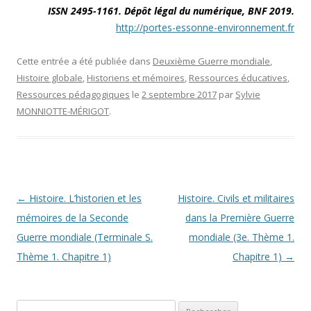
ISSN 2495-1161. Dépôt légal du numérique, BNF 2019.
http://portes-essonne-environnement.fr
Cette entrée a été publiée dans
Deuxième Guerre mondiale
,
Histoire globale
,
Historiens et mémoires
,
Ressources éducatives
,
Ressources pédagogiques
le
2 septembre 2017
par
Sylvie
MONNIOTTE-MÉRIGOT
.
Navigation des articles
←
Histoire. L’historien et les
Histoire. Civils et militaires
mémoires de la Seconde
dans la Première Guerre
Guerre mondiale (Terminale S.
mondiale (3e. Thème 1.
Thème 1. Chapitre 1)
Chapitre 1)
→
Rechercher :