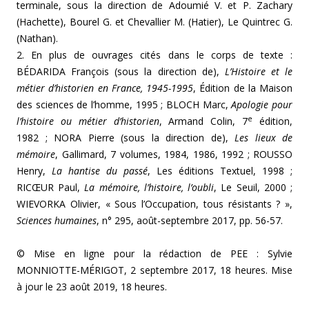
terminale, sous la direction de Adoumié V. et P. Zachary
(Hachette), Bourel G. et Chevallier M. (Hatier), Le Quintrec G.
(Nathan).
2. En plus de ouvrages cités dans le corps de texte :
BÉDARIDA François (sous la direction de),
L’Histoire et le
métier d’historien en France, 1945-1995
, Édition de la Maison
des sciences de l’homme, 1995 ; BLOCH Marc,
Apologie pour
e
l’histoire ou métier d’historien
, Armand Colin, 7
édition,
1982 ; NORA Pierre (sous la direction de),
Les lieux de
mémoire
, Gallimard, 7 volumes, 1984, 1986, 1992 ; ROUSSO
Henry,
La hantise du passé
, Les éditions Textuel, 1998 ;
RICŒUR Paul,
La mémoire, l’histoire, l’oubli
, Le Seuil, 2000 ;
WIEVORKA Olivier, « Sous l’Occupation, tous résistants ? »,
Sciences humaines
, n° 295, août-septembre 2017, pp. 56-57.
© Mise en ligne pour la rédaction de PEE : Sylvie
MONNIOTTE-MÉRIGOT, 2 septembre 2017, 18 heures. Mise
à jour le 23 août 2019, 18 heures.