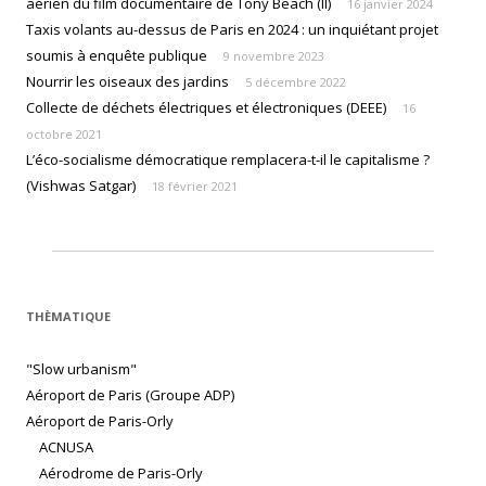
aérien du film documentaire de Tony Beach (II)
16 janvier 2024
Taxis volants au-dessus de Paris en 2024 : un inquiétant projet
soumis à enquête publique
9 novembre 2023
Nourrir les oiseaux des jardins
5 décembre 2022
Collecte de déchets électriques et électroniques (DEEE)
16
octobre 2021
L’éco-socialisme démocratique remplacera-t-il le capitalisme ?
(Vishwas Satgar)
18 février 2021
THÈMATIQUE
"Slow urbanism"
Aéroport de Paris (Groupe ADP)
Aéroport de Paris-Orly
ACNUSA
Aérodrome de Paris-Orly