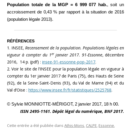
Population totale de la MGP = 6 999 077 hab.
, soit un
accroissement de 0,43 % par rapport à la situation de 2016
(population légale 2013).
RÉFÉRENCES
1. INSEE,
Recensement de la population. Populations légales en
er
vigueur à compter du 1
janvier 2017. 91-Essonne
, décembre
2016, 14 p. (pdf) :
insee-91-essonne-pop-2017
.
2. Voir le site de l’INSEE pour la population légale en vigueur à
compter du 1er janvier 2017 de Paris (75), des Hauts de Seine
(92), de la Seine-Saint-Denis (93), du Val de Marne (94) et du
Val d’Oise :
https://www.insee.fr/fr/statistiques/2525768
.
© Sylvie MONNIOTTE-MÉRIGOT, 2 janvier 2017, 18 h 00.
ISSN 2495-1161. Dépôt légal du numérique, BNF 2017.
Cette entrée a été publiée dans
Athis-Mons
,
CALPE
,
Essonne
,