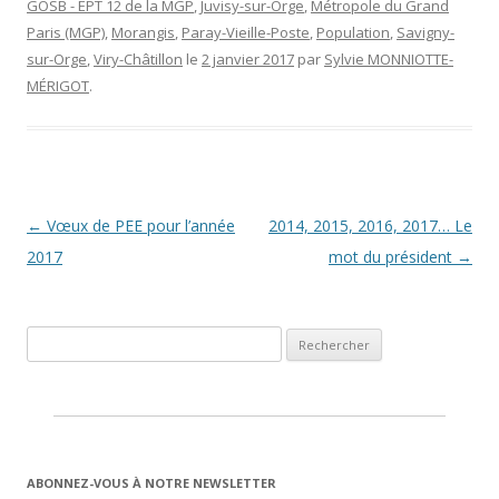
GOSB - EPT 12 de la MGP
,
Juvisy-sur-Orge
,
Métropole du Grand
Paris (MGP)
,
Morangis
,
Paray-Vieille-Poste
,
Population
,
Savigny-
sur-Orge
,
Viry-Châtillon
le
2 janvier 2017
par
Sylvie MONNIOTTE-
MÉRIGOT
.
Navigation des articles
←
Vœux de PEE pour l’année
2014, 2015, 2016, 2017… Le
2017
mot du président
→
Rechercher :
ABONNEZ-VOUS À NOTRE NEWSLETTER