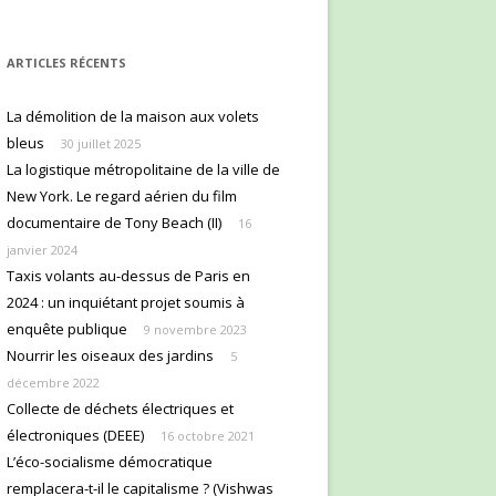
ARTICLES RÉCENTS
La démolition de la maison aux volets
bleus
30 juillet 2025
La logistique métropolitaine de la ville de
New York. Le regard aérien du film
documentaire de Tony Beach (II)
16
janvier 2024
Taxis volants au-dessus de Paris en
2024 : un inquiétant projet soumis à
enquête publique
9 novembre 2023
Nourrir les oiseaux des jardins
5
décembre 2022
Collecte de déchets électriques et
électroniques (DEEE)
16 octobre 2021
L’éco-socialisme démocratique
remplacera-t-il le capitalisme ? (Vishwas