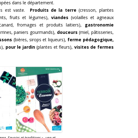
oppées dans le département.
nés est vaste.
Produits de la terre
(cresson, plantes
nts, fruits et légumes),
viandes
(volailles et agneaux
canard, fromages et produits laitiers),
gastronomie
terrines, paniers gourmands),
douceurs
(miel, pâtisseries,
issons
(bières, sirops et liqueurs),
ferme pédagogique,
s),
pour le jardin
(plantes et fleurs),
visites de fermes
onne, Savoirs et traditions », une et