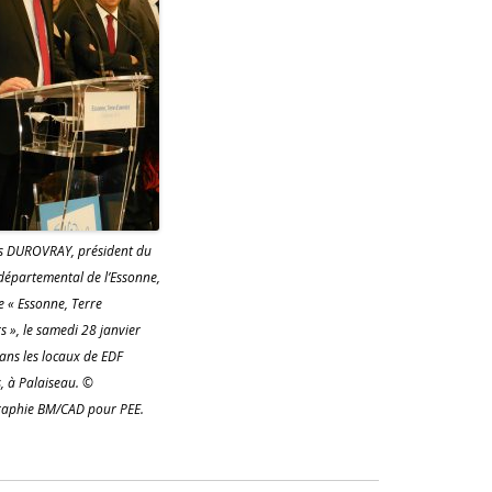
s DUROVRAY, président du
 départemental de l’Essonne,
e « Essonne, Terre
s », le samedi 28 janvier
ans les locaux de EDF
 à Palaiseau. ©
aphie BM/CAD pour PEE.