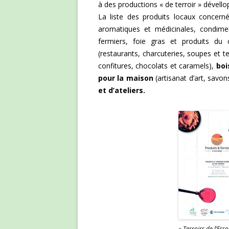
à des productions « de terroir » dévell
La liste des produits locaux concer
aromatiques et médicinales, condime
fermiers, foie gras et produits du 
(restaurants, charcuteries, soupes et 
confitures, chocolats et caramels),
bo
pour la maison
(artisanat d’art, savon
et d’ateliers.
« Terroirs de l’Ess