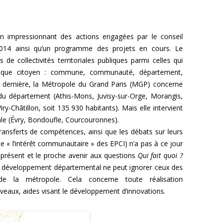
 impressionnant des actions engagées par le conseil
2014 ainsi qu’un programme des projets en cours. Le
e collectivités territoriales publiques parmi celles qui
chaque citoyen : commune, communauté, département,
e dernière, la Métropole du Grand Paris (MGP) concerne
 département (Athis-Mons, Juvisy-sur-Orge, Morangis,
iry-Châtillon, soit 135 930 habitants). Mais elle intervient
iale (Évry, Bondoufle, Courcouronnes).
 transferts de compétences, ainsi que les débats sur leurs
e « l’intérêt communautaire » des EPCI) n’a pas à ce jour
 présent et le proche avenir aux questions
Qui fait quoi ?
de développement départemental ne peut ignorer ceux des
e la métropole. Cela concerne toute réalisation
ouveaux, aides visant le développement d’innovations.