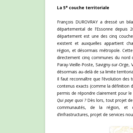
e
La 5
couche territoriale
François DUROVRAY a dressé un bilan
départemental de l’Essonne depuis 
département est une des cinq couches d
existent et auxquelles appartient 
région, et désormais métropole. Cett
directement cinq communes du nord du
Paray-Vieille-Poste, Savigny-sur-Orge, V
désormais au-delà de sa limite territor
Il faut reconnaître que l’évolution des
contenus exacts (comme la définition d
permis de répondre clairement pour le
Qui paye quoi ?
Dès lors, tout projet 
communautés, de la région, et d
d’infrastructures, projet de services n