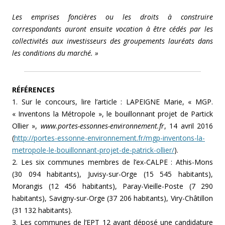
Les emprises foncières ou les droits à construire
correspondants auront ensuite vocation à être cédés par les
collectivités aux investisseurs des groupements lauréats dans
les conditions du marché. »
RÉFÉRENCES
1. Sur le concours, lire l’article : LAPEIGNE Marie, « MGP.
« Inventons la Métropole », le bouillonnant projet de Partick
Ollier »,
www.portes-essonnes-environnement.fr
, 14 avril 2016
(
http://portes-essonne-environnement.fr/mgp-inventons-la-
metropole-le-bouillonnant-projet-de-patrick-ollier/
).
2. Les six communes membres de l’ex-CALPE : Athis-Mons
(30 094 habitants), Juvisy-sur-Orge (15 545 habitants),
Morangis (12 456 habitants), Paray-Vieille-Poste (7 290
habitants), Savigny-sur-Orge (37 206 habitants), Viry-Châtillon
(31 132 habitants).
3. Les communes de l’EPT 12 ayant déposé une candidature