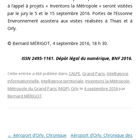
à l’appel à projets « Inventons la Métropole » seront visitées
par le jury le 5 et le 15 septembre 2016. Portes de l’Essonne
Environnement assistera aux visites réalisées à Thiais et à
Orly.
© Bernard MÉRIGOT, 4 septembre 2016, 18 h 30.
ISSN 2495-1161. Dépôt légal du numérique, BNF 2016.
Cette entrée a été publiée dans
CALPE
,
Grand Paris
,
Intelligence
informationnelle
,
Intelligence territoriale
,
Inventons la Métropole
,
Métropole du Grand Paris (MGP)
,
Orly
le
4 septembre 2016
par
Bernard MÉRIGOT
.
Navigation des articles
←
Aéroport d’Orly. Chronique
Aéroport d’Orly. Chronique des