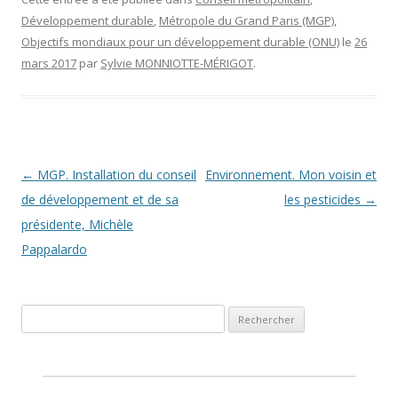
Développement durable
,
Métropole du Grand Paris (MGP)
,
Objectifs mondiaux pour un développement durable (ONU)
le
26
mars 2017
par
Sylvie MONNIOTTE-MÉRIGOT
.
Navigation des articles
←
MGP. Installation du conseil
Environnement. Mon voisin et
de développement et de sa
les pesticides
→
présidente, Michèle
Pappalardo
Rechercher :