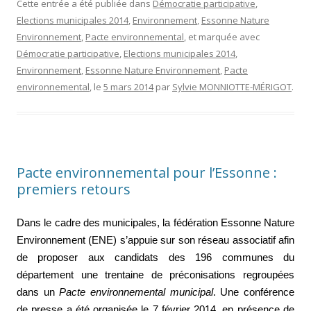
Cette entrée a été publiée dans
Démocratie participative
,
Elections municipales 2014
,
Environnement
,
Essonne Nature
Environnement
,
Pacte environnemental
, et marquée avec
Démocratie participative
,
Elections municipales 2014
,
Environnement
,
Essonne Nature Environnement
,
Pacte
environnemental
, le
5 mars 2014
par
Sylvie MONNIOTTE-MÉRIGOT
.
Pacte environnemental pour l’Essonne :
premiers retours
Dans le cadre des municipales, la fédération Essonne Nature
Environnement (ENE) s’appuie sur son réseau associatif afin
de proposer aux candidats des 196 communes du
département une trentaine de préconisations regroupées
dans un
Pacte environnemental municipal
. Une conférence
de presse a été organisée le 7 février 2014, en présence de