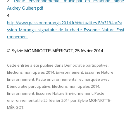
3.
Pacte environnemental municipal en Essonne signé
Audrey Guibert pdf
4.
http://www.passionmorangis2014.fr/#Actualites.F/b3194a/Pa
ssion_Morangis_signataire_de_la_charte_Essonne_Nature_Envi
ronnement
© Sylvie MONNIOTTE-MÉRIGOT, 25 février 2014.
Cette entrée a été publiée dans
Démocratie participative
,
Elections municipales 2014
,
Environnement
,
Essonne Nature
Environnement
,
Pacte environnemental
, et marquée avec
Démocratie participative
,
Elections municipales 2014
,
Environnement
,
Essonne Nature Environnement
,
Pacte
environnemental
, le
25 février 2014
par
Sylvie MONNIOTTE-
MÉRIGOT
.