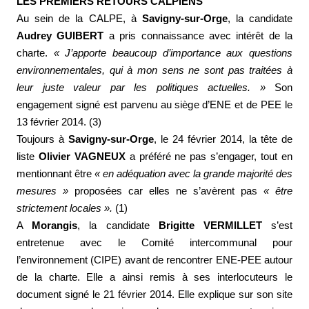
LES PREMIERS RETOURS CALPIENS
Au sein de la CALPE, à
Savigny-sur-Orge
, la candidate
Audrey GUIBERT
a pris connaissance avec intérêt de la
charte.
«
J’apporte beaucoup d’importance aux questions
environnementales, qui à mon sens ne sont pas traitées à
leur juste valeur par les politiques actuelles. »
Son
engagement signé est parvenu au siège d’ENE et de PEE le
13 février 2014. (3)
Toujours à
Savigny-sur-Orge
, le 24 février 2014, la tête de
liste
Olivier VAGNEUX
a préféré ne pas s’engager, tout en
mentionnant être
« en adéquation avec la grande majorité des
mesures »
proposées car elles ne s’avèrent pas
« être
strictement locales ».
(1)
A
Morangis
, la candidate
Brigitte VERMILLET
s’est
entretenue avec le Comité intercommunal pour
l’environnement (CIPE) avant de rencontrer ENE-PEE autour
de la charte. Elle a ainsi remis à ses interlocuteurs le
document signé le 21 février 2014. Elle explique sur son site