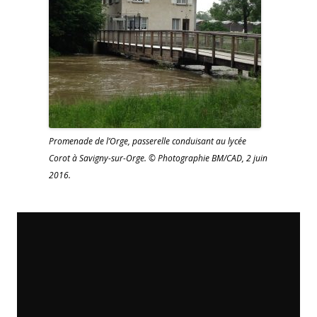
Promenade de l’Orge, passerelle conduisant au lycée
Corot à Savigny-sur-Orge. © Photographie BM/CAD, 2 juin
2016.