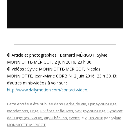
© Article et photographies : Bernard MÉRIGOT, Sylvie
MONNIOTTE-MÉRIGOT, 2 juin 2016, 23 h 30.
© Vidéos : Sylvie MONNIOTTE-MÉRIGOT, Nicolas
MONNIOTTE, Jean-Marie CORBIN, 2 juin 2016, 23 h 30. Et
d’autres minis-vidéos à voir sur :
http://www.dailymotion.com/contact-video
.
Cette entrée a été publiée dans
Cadre de vie
,
Épinay-sur-Orge
,
Inondations
,
Orge
,
Rivières et fleuves
,
Savigny-sur-Orge
,
Syndicat
de l'Orge (ex-SIVOA)
,
Viry-Châtillon
,
Yvette
le
2 juin 2016
par
Sylvie
MONNIOTTE-MÉRIGOT
.