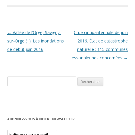
Navigation des articles
←
Vallée de l’Orge, Savigny-
Crue cinquantennale de juin
sur-Orge (1). Les inondations
2016. État de catastrophe
de début juin 2016
naturelle : 115 communes
essonniennes concernées
→
Rechercher :
ABONNEZ-VOUS À NOTRE NEWSLETTER