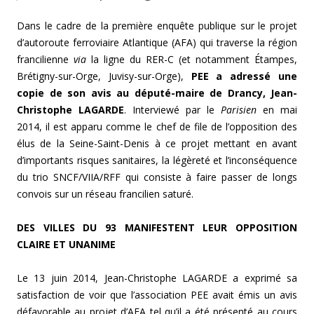
Dans le cadre de la première enquête publique sur le projet
d’autoroute ferroviaire Atlantique (AFA) qui traverse la région
francilienne
via
la ligne du RER-C (et notamment Étampes,
Brétigny-sur-Orge, Juvisy-sur-Orge),
PEE a adressé une
copie de son avis au député-maire de Drancy, Jean-
Christophe LAGARDE
. Interviewé par le
Parisien
en mai
2014, il est apparu comme le chef de file de l’opposition des
élus de la Seine-Saint-Denis à ce projet mettant en avant
d’importants risques sanitaires, la légèreté et l’inconséquence
du trio SNCF/VIIA/RFF qui consiste à faire passer de longs
convois sur un réseau francilien saturé.
DES VILLES DU 93 MANIFESTENT LEUR OPPOSITION
CLAIRE ET UNANIME
Le 13 juin 2014, Jean-Christophe LAGARDE a exprimé sa
satisfaction de voir que l’association PEE avait émis un avis
défavorable au projet d’AFA tel qu’il a été présenté au cours