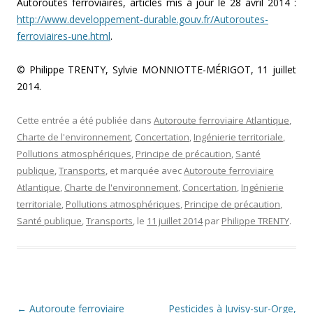
Autoroutes ferroviaires, articles mis à jour le 28 avril 2014 :
http://www.developpement-durable.gouv.fr/Autoroutes-
ferroviaires-une.html
.
© Philippe TRENTY, Sylvie MONNIOTTE-MÉRIGOT, 11 juillet
2014.
Cette entrée a été publiée dans
Autoroute ferroviaire Atlantique
,
Charte de l'environnement
,
Concertation
,
Ingénierie territoriale
,
Pollutions atmosphériques
,
Principe de précaution
,
Santé
publique
,
Transports
, et marquée avec
Autoroute ferroviaire
Atlantique
,
Charte de l'environnement
,
Concertation
,
Ingénierie
territoriale
,
Pollutions atmosphériques
,
Principe de précaution
,
Santé publique
,
Transports
, le
11 juillet 2014
par
Philippe TRENTY
.
Navigation des articles
←
Autoroute ferroviaire
Pesticides à Juvisy-sur-Orge,