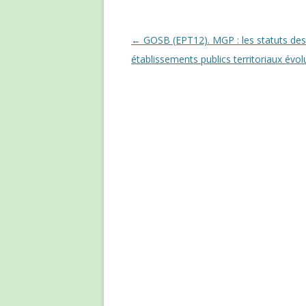
Navigation des articles
←
GOSB (EPT12). MGP : les statuts des
établissements publics territoriaux évo