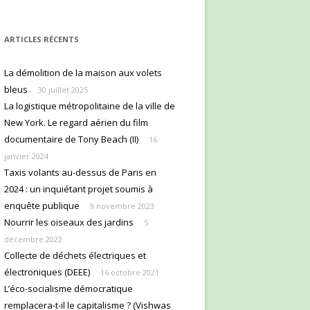
ARTICLES RÉCENTS
La démolition de la maison aux volets
bleus
30 juillet 2025
La logistique métropolitaine de la ville de
New York. Le regard aérien du film
documentaire de Tony Beach (II)
16
janvier 2024
Taxis volants au-dessus de Paris en
2024 : un inquiétant projet soumis à
enquête publique
9 novembre 2023
Nourrir les oiseaux des jardins
5
décembre 2022
Collecte de déchets électriques et
électroniques (DEEE)
16 octobre 2021
L’éco-socialisme démocratique
remplacera-t-il le capitalisme ? (Vishwas