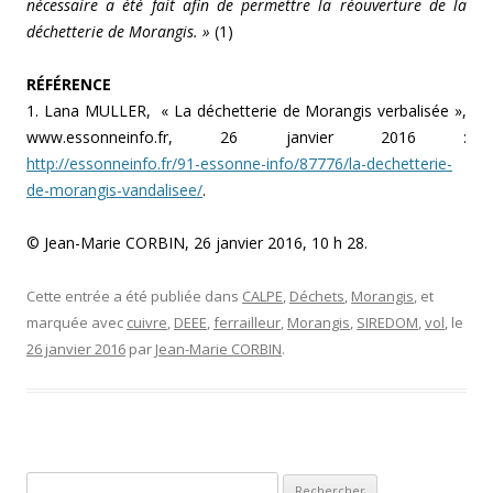
nécessaire a été fait afin de permettre la réouverture de la
déchetterie de Morangis. »
(1)
RÉFÉRENCE
1. Lana MULLER, « La déchetterie de Morangis verbalisée »,
www.essonneinfo.fr, 26 janvier 2016 :
http://essonneinfo.fr/91-essonne-info/87776/la-dechetterie-
de-morangis-vandalisee/
.
© Jean-Marie CORBIN, 26 janvier 2016, 10 h 28.
Cette entrée a été publiée dans
CALPE
,
Déchets
,
Morangis
, et
marquée avec
cuivre
,
DEEE
,
ferrailleur
,
Morangis
,
SIREDOM
,
vol
, le
26 janvier 2016
par
Jean-Marie CORBIN
.
Rechercher :