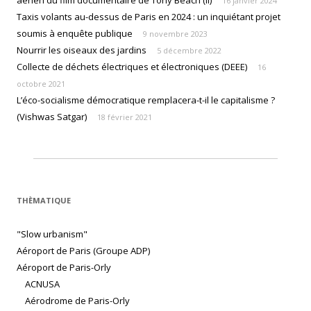
aérien du film documentaire de Tony Beach (II)
16 janvier 2024
Taxis volants au-dessus de Paris en 2024 : un inquiétant projet
soumis à enquête publique
9 novembre 2023
Nourrir les oiseaux des jardins
5 décembre 2022
Collecte de déchets électriques et électroniques (DEEE)
16
octobre 2021
L’éco-socialisme démocratique remplacera-t-il le capitalisme ?
(Vishwas Satgar)
18 février 2021
THÈMATIQUE
"Slow urbanism"
Aéroport de Paris (Groupe ADP)
Aéroport de Paris-Orly
ACNUSA
Aérodrome de Paris-Orly