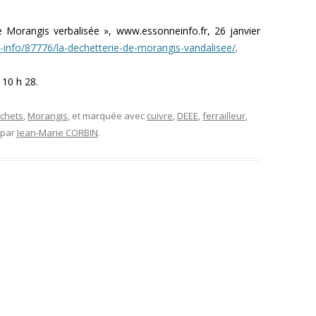
Morangis verbalisée », www.essonneinfo.fr, 26 janvier
e-info/87776/la-dechetterie-de-morangis-vandalisee/
.
 10 h 28.
chets
,
Morangis
, et marquée avec
cuivre
,
DEEE
,
ferrailleur
,
par
Jean-Marie CORBIN
.