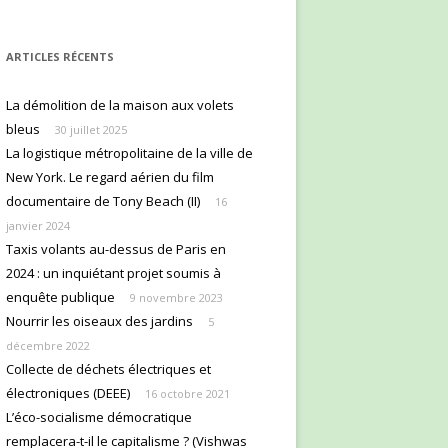
ARTICLES RÉCENTS
La démolition de la maison aux volets
bleus
30 juillet 2025
La logistique métropolitaine de la ville de
New York. Le regard aérien du film
documentaire de Tony Beach (II)
16
janvier 2024
Taxis volants au-dessus de Paris en
2024 : un inquiétant projet soumis à
enquête publique
9 novembre 2023
Nourrir les oiseaux des jardins
5
décembre 2022
Collecte de déchets électriques et
électroniques (DEEE)
16 octobre 2021
L’éco-socialisme démocratique
remplacera-t-il le capitalisme ? (Vishwas