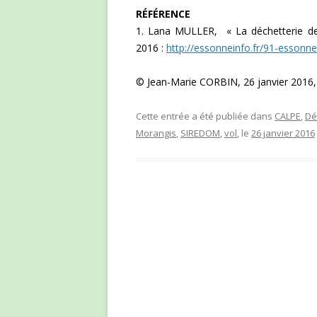
RÉFÉRENCE
1. Lana MULLER, « La déchetterie de 
2016 :
http://essonneinfo.fr/91-essonn
© Jean-Marie CORBIN, 26 janvier 2016,
Cette entrée a été publiée dans
CALPE
,
Dé
Morangis
,
SIREDOM
,
vol
, le
26 janvier 2016