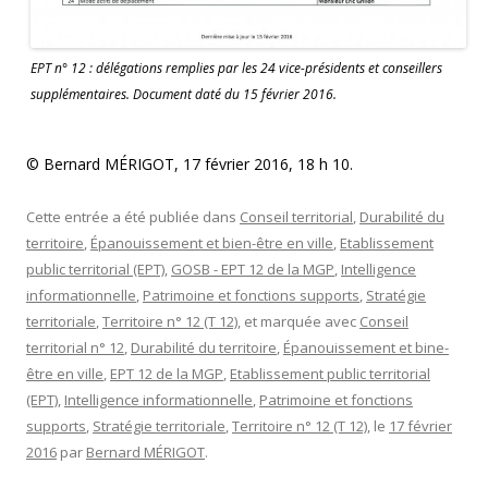
EPT n° 12 : délégations remplies par les 24 vice-présidents et conseillers
supplémentaires. Document daté du 15 février 2016.
© Bernard MÉRIGOT, 17 février 2016, 18 h 10.
Cette entrée a été publiée dans
Conseil territorial
,
Durabilité du
territoire
,
Épanouissement et bien-être en ville
,
Etablissement
public territorial (EPT)
,
GOSB - EPT 12 de la MGP
,
Intelligence
informationnelle
,
Patrimoine et fonctions supports
,
Stratégie
territoriale
,
Territoire n° 12 (T 12)
, et marquée avec
Conseil
territorial n° 12
,
Durabilité du territoire
,
Épanouissement et bine-
être en ville
,
EPT 12 de la MGP
,
Etablissement public territorial
(EPT)
,
Intelligence informationnelle
,
Patrimoine et fonctions
supports
,
Stratégie territoriale
,
Territoire n° 12 (T 12)
, le
17 février
2016
par
Bernard MÉRIGOT
.