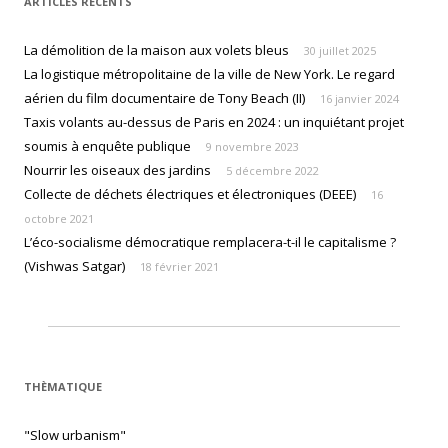
ARTICLES RÉCENTS
La démolition de la maison aux volets bleus
30 juillet 2025
La logistique métropolitaine de la ville de New York. Le regard
aérien du film documentaire de Tony Beach (II)
16 janvier 2024
Taxis volants au-dessus de Paris en 2024 : un inquiétant projet
soumis à enquête publique
9 novembre 2023
Nourrir les oiseaux des jardins
5 décembre 2022
Collecte de déchets électriques et électroniques (DEEE)
16
octobre 2021
L’éco-socialisme démocratique remplacera-t-il le capitalisme ?
(Vishwas Satgar)
18 février 2021
THÈMATIQUE
"Slow urbanism"