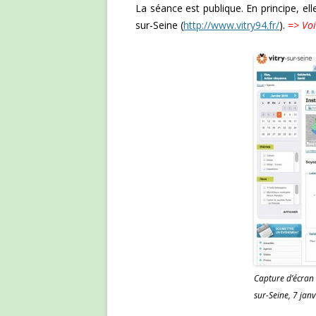
La séance est publique. En principe, elle
sur-Seine (
http://www.vitry94.fr/
).
=> Vo
Capture d’écran d
sur-Seine, 7 jan