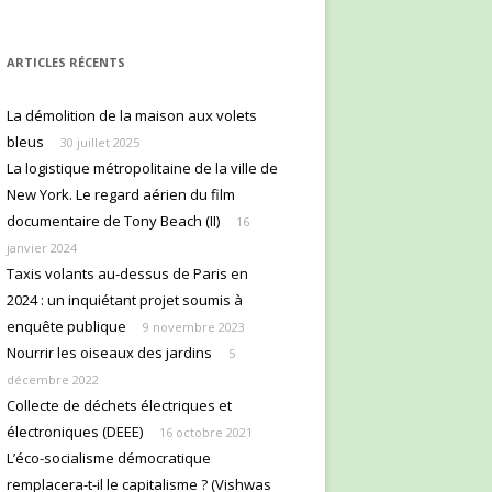
ARTICLES RÉCENTS
La démolition de la maison aux volets
bleus
30 juillet 2025
La logistique métropolitaine de la ville de
New York. Le regard aérien du film
documentaire de Tony Beach (II)
16
janvier 2024
Taxis volants au-dessus de Paris en
2024 : un inquiétant projet soumis à
enquête publique
9 novembre 2023
Nourrir les oiseaux des jardins
5
décembre 2022
Collecte de déchets électriques et
électroniques (DEEE)
16 octobre 2021
L’éco-socialisme démocratique
remplacera-t-il le capitalisme ? (Vishwas