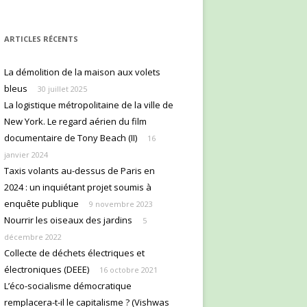
ARTICLES RÉCENTS
La démolition de la maison aux volets
bleus
30 juillet 2025
La logistique métropolitaine de la ville de
New York. Le regard aérien du film
documentaire de Tony Beach (II)
16
janvier 2024
Taxis volants au-dessus de Paris en
2024 : un inquiétant projet soumis à
enquête publique
9 novembre 2023
Nourrir les oiseaux des jardins
5
décembre 2022
Collecte de déchets électriques et
électroniques (DEEE)
16 octobre 2021
L’éco-socialisme démocratique
remplacera-t-il le capitalisme ? (Vishwas