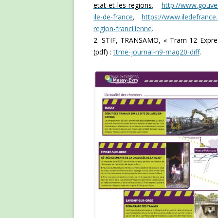
etat-et-les-regions
,
http://www.gouve
ile-de-france
,
https://www.iledefrance.
region-francilienne
.
2. STIF, TRANSAMO, « Tram 12 Express
(pdf) :
ttme-journal-n9-maq20-diff
.