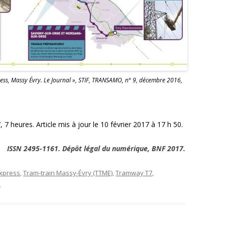
ress, Massy Évry. Le Journal », STIF, TRANSAMO, n° 9, décembre 2016,
 heures. Article mis à jour le 10 février 2017 à 17 h 50.
ISSN 2495-1161. Dépôt légal du numérique, BNF 2017.
xpress
,
Tram-train Massy-Évry (TTME)
,
Tramway T7
,
.