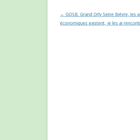
Navigation des articles
←
GOSB. Grand Orly Seine Bièvre, les a
économiques existent, je les ai rencont