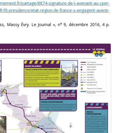
rnement.fr/partage/8874-signature-de-l-avenant-au-cper-
fr/fil-presidence/etat-region-ile-france-s-engagent-avenir-
, Massy Évry. Le Journal », n° 9, décembre 2016, 4 p.