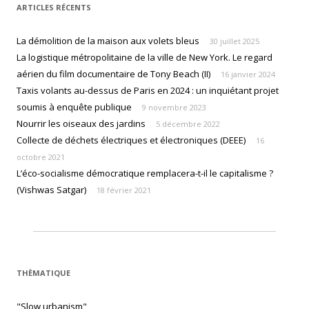
ARTICLES RÉCENTS
La démolition de la maison aux volets bleus
30 juillet 2025
La logistique métropolitaine de la ville de New York. Le regard
aérien du film documentaire de Tony Beach (II)
16 janvier 2024
Taxis volants au-dessus de Paris en 2024 : un inquiétant projet
soumis à enquête publique
9 novembre 2023
Nourrir les oiseaux des jardins
5 décembre 2022
Collecte de déchets électriques et électroniques (DEEE)
16
octobre 2021
L’éco-socialisme démocratique remplacera-t-il le capitalisme ?
(Vishwas Satgar)
18 février 2021
THÈMATIQUE
"Slow urbanism"