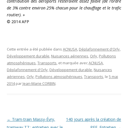
contribution des aéroports resteraient assez faible (de l’ordre
de 3% contre environ 25% chacun pour le chauffage et le trafic
routier). »
© 2014 AFP
Cette entrée a été publiée dans
ACNUSA
,
Déplafonnement d'Orly
,
Développement durable
,
Nuisances aériennes
,
Orly
,
Pollutions
atmosphériques
,
Transports
, et marquée avec
ACNUSA
,
Déplafonnement d'Orly
,
Développement durable
,
Nuisances
aériennes
,
Orly
,
Pollutions atmosphériques
,
Transports
, le
5 mai
2014
par
Jean-Marie CORBIN
.
Navigation des articles
←
Tram-train Massy-Évry,
140 jours après la création de
tramway T7 : entretien avec le
PEE. Entretien
→