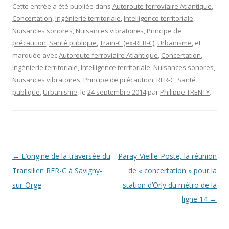
Cette entrée a été publiée dans
Autoroute ferroviaire Atlantique
,
Concertation
,
Ingénierie territoriale
,
Intelligence territoriale
,
Nuisances sonores
,
Nuisances vibratoires
,
Principe de
précaution
,
Santé publique
,
Train-C (ex-RER-C)
,
Urbanisme
, et
marquée avec
Autoroute ferroviaire Atlantique
,
Concertation
,
Ingénierie territoriale
,
Intelligence territoriale
,
Nuisances sonores
,
Nuisances vibratoires
,
Principe de précaution
,
RER-C
,
Santé
publique
,
Urbanisme
, le
24 septembre 2014
par
Philippe TRENTY
.
Navigation des articles
←
L’origine de la traversée du
Paray-Vieille-Poste, la réunion
Transilien RER-C à Savigny-
de « concertation » pour la
sur-Orge
station d’Orly du métro de la
ligne 14
→