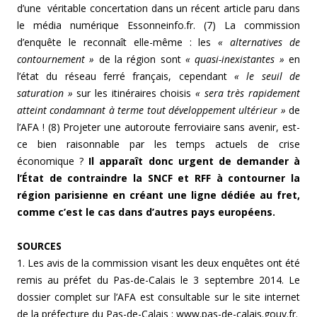
d’une véritable concertation dans un récent article paru dans
le média numérique Essonneinfo.fr. (7) La commission
d’enquête le reconnaît elle-même : les
« alternatives de
contournement »
de la région sont
« quasi-inexistantes »
en
l’état du réseau ferré français, cependant
« le seuil de
saturation »
sur les itinéraires choisis
« sera très rapidement
atteint condamnant à terme tout développement ultérieur »
de
l’AFA ! (8) Projeter une autoroute ferroviaire sans avenir, est-
ce bien raisonnable par les temps actuels de crise
économique ?
Il apparaît donc urgent de demander à
l’État de contraindre la SNCF et RFF à contourner la
région parisienne en créant une ligne dédiée au fret,
comme c’est le cas dans d’autres pays européens.
SOURCES
1. Les avis de la commission visant les deux enquêtes ont été
remis au préfet du Pas-de-Calais le 3 septembre 2014. Le
dossier complet sur l’AFA est consultable sur le site internet
de la préfecture du Pas-de-Calais :
www.pas-de-calais.gouv.fr
.