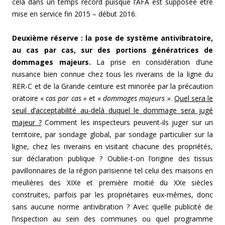
cela dans un temps record puisque l’AFA est supposée être
mise en service fin 2015 – début 2016.
Deuxième réserve : la pose de système antivibratoire,
au cas par cas, sur des portions génératrices de
dommages majeurs.
La prise en considération d’une
nuisance bien connue chez tous les riverains de la ligne du
RER-C et de la Grande ceinture est minorée par la précaution
oratoire «
cas par cas »
et «
dommages majeurs »
.
Quel sera le
seuil d’acceptabilité au-delà duquel le dommage sera jugé
majeur ?
Comment les inspecteurs peuvent-ils juger sur un
territoire, par sondage global, par sondage particulier sur la
ligne, chez les riverains en visitant chacune des propriétés,
sur déclaration publique ? Oublie-t-on l’origine des tissus
pavillonnaires de la région parisienne tel celui des maisons en
meulières des XIXe et première moitié du XXe siècles
construites, parfois par les propriétaires eux-mêmes, donc
sans aucune norme antivibration ? Avec quelle publicité de
l’inspection au sein des communes ou quel programme