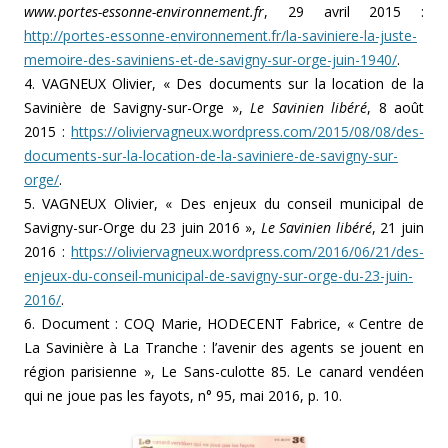
www.portes-essonne-environnement.fr
, 29 avril 2015 :
http://portes-essonne-environnement.fr/la-saviniere-la-juste-
memoire-des-saviniens-et-de-savigny-sur-orge-juin-1940/
.
4. VAGNEUX Olivier, « Des documents sur la location de la
Savinière de Savigny-sur-Orge »,
Le Savinien libéré
, 8 août
2015 :
https://oliviervagneux.wordpress.com/2015/08/08/des-
documents-sur-la-location-de-la-saviniere-de-savigny-sur-
orge/
.
5. VAGNEUX Olivier, « Des enjeux du conseil municipal de
Savigny-sur-Orge du 23 juin 2016 »,
Le Savinien libéré
, 21 juin
2016 :
https://oliviervagneux.wordpress.com/2016/06/21/des-
enjeux-du-conseil-municipal-de-savigny-sur-orge-du-23-juin-
2016/
.
6. Document : COQ Marie, HODECENT Fabrice, « Centre de
La Savinière à La Tranche : l’avenir des agents se jouent en
région parisienne », Le Sans-culotte 85. Le canard vendéen
qui ne joue pas les fayots, n° 95, mai 2016, p. 10.