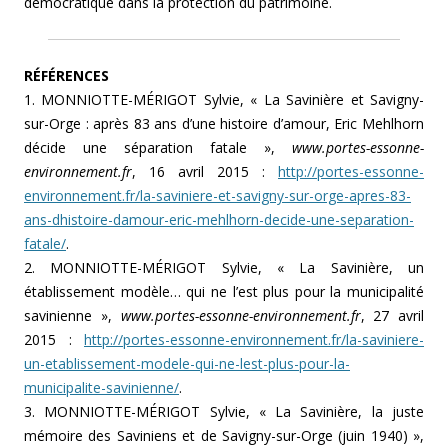
démocratique dans la protection du patrimoine.
RÉFÉRENCES
1. MONNIOTTE-MÉRIGOT Sylvie, « La Savinière et Savigny-
sur-Orge : après 83 ans d’une histoire d’amour, Eric Mehlhorn
décide une séparation fatale »,
www.portes-essonne-
environnement.fr
, 16 avril 2015 :
http://portes-essonne-
environnement.fr/la-saviniere-et-savigny-sur-orge-apres-83-
ans-dhistoire-damour-eric-mehlhorn-decide-une-separation-
fatale/
.
2. MONNIOTTE-MÉRIGOT Sylvie, « La Savinière, un
établissement modèle… qui ne l’est plus pour la municipalité
savinienne »,
www.portes-essonne-environnement.fr
, 27 avril
2015 :
http://portes-essonne-environnement.fr/la-saviniere-
un-etablissement-modele-qui-ne-lest-plus-pour-la-
municipalite-savinienne/
.
3. MONNIOTTE-MÉRIGOT Sylvie, « La Savinière, la juste
mémoire des Saviniens et de Savigny-sur-Orge (juin 1940) »,