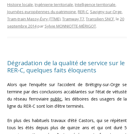
Histoire locale
,
Ingénierie territoriale
,
Intelligence territoriale
,
Journées européennes du patrimoine
,
RER-C
,
Savigny-sur-Orge
,
Tram-train Massy-Évry (TTME)
,
Tramway T7
,
Transilien SNCF
, le
20
septembre 2014
par
Sylvie MONNIOTTE-MÉRIGOT
.
Dégradation de la qualité de service sur le
RER-C, quelques faits éloquents
Alors que l’enquête sur l’accident de Brétigny-sur-Orge se
termine par des conclusions accablantes sur l’état de vétusté
du réseau ferroviaire
public
, les déboires des usagers de la
ligne du RER-C sont loin d’être terminés.
En plus des habituels travaux d’été Castors, qui se répètent
tous les étés depuis plus de quinze ans et qui ont duré 5