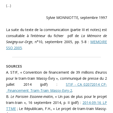
(…)
Sylvie MONNIOTTE, septembre 1997
La suite du texte de la communication (partie III et notes) est
consultable à l’intérieur du fichier pdf de
La Mémoire de
Savigny-sur-Orge
, n°10, septembre 2005, pp. 5-8 :
MEMOIRE
SSO 2005
.
SOURCES
A. STIF, « Convention de financement de 39 millions d’euros
pour le tram-train Massy-Évry », communiqué de presse du 2
juillet 2014 (pdf) :
STIF_-_CA_02072014_CP-
_Financement_Tram-Train_Massy-Evry-2
.
B.
Le Parisien Essonne-matin
, « Un pas de plus pour le projet
tram-train », 16 septembre 2014, p. II (pdf) :
2014-09-16 LP
TTME
; Le Républicain, F.H., « Le projet de tram-train Massy-