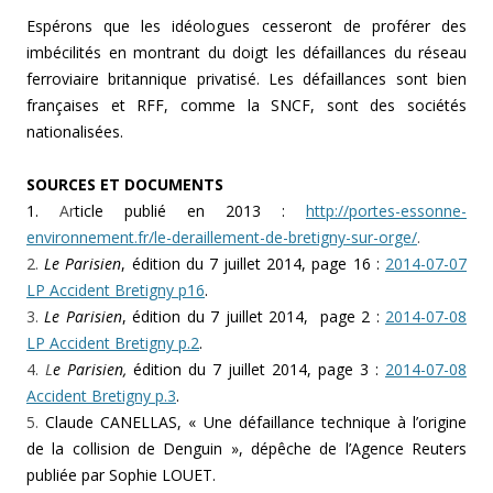
Espérons que les idéologues cesseront de proférer des
imbécilités en montrant du doigt les défaillances du réseau
ferroviaire britannique privatisé. Les défaillances sont bien
françaises et RFF, comme la SNCF, sont des sociétés
nationalisées.
SOURCES ET DOCUMENTS
1.
Ar
ticle publié en 2013 :
http://portes-essonne-
environnement.fr/le-deraillement-de-bretigny-sur-orge/
.
2.
Le Parisien
, édition du 7 juillet 2014, page 16 :
2014-07-07
LP Accident Bretigny p16
.
3.
Le Parisien
, édition du 7 juillet 2014, page 2 :
2014-07-08
LP Accident Bretigny p.2
.
4.
L
e Parisien,
édition du 7 juillet 2014, page 3 :
2014-07-08
Accident Bretigny p.3
.
5.
Claude CANELLAS, « Une défaillance technique à l’origine
de la collision de Denguin », dépêche de l’Agence Reuters
publiée par Sophie LOUET.