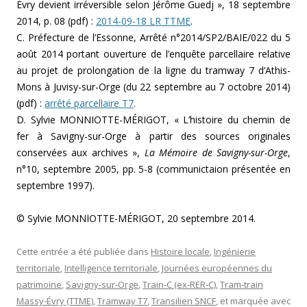
Évry devient irréversible selon Jérôme Guedj », 18 septembre
2014, p. 08 (pdf) :
2014-09-18 LR TTME
.
C. Préfecture de l’Essonne, Arrêté n°2014/SP2/BAIE/022 du 5
août 2014 portant ouverture de l’enquête parcellaire relative
au projet de prolongation de la ligne du tramway 7 d’Athis-
Mons à Juvisy-sur-Orge (du 22 septembre au 7 octobre 2014)
(pdf) :
arrêté parcellaire T7
.
D. Sylvie MONNIOTTE-MÉRIGOT, « L’histoire du chemin de
fer à Savigny-sur-Orge à partir des sources originales
conservées aux archives »,
La Mémoire de Savigny-sur-Orge
,
n°10, septembre 2005, pp. 5-8 (communictaion présentée en
septembre 1997).
© Sylvie MONNIOTTE-MÉRIGOT, 20 septembre 2014.
Cette entrée a été publiée dans
Histoire locale
,
Ingénierie
territoriale
,
Intelligence territoriale
,
Journées européennes du
patrimoine
,
Savigny-sur-Orge
,
Train-C (ex-RER-C)
,
Tram-train
Massy-Évry (TTME)
,
Tramway T7
,
Transilien SNCF
, et marquée avec