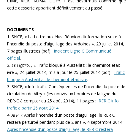
CIME, VICK, KUMA, DUFY. Il est désormais confirmé que
cette desserte appartient définitivement au passé.
DOCUMENTS
1. SNCF, « La Lettre aux élus. Réunion d’information suite à
l’incendie du poste d’aiguillage des Ardoines », 29 juillet 2014,
7 pages illustrées (pdf) :
Incident Ligne C Communiqué
officiel
.
2.
Le Figaro
, , « Trafic bloqué à Austerlitz : le cheminot était
ivre », 24 juillet 2014, mis à jour le 25 juillet 2014 (pdf) :
Trafic
bloqué à Austerlitz _ le cheminot était ivre
.
3. SNCF, « Info trafic. Conséquences de l’incendie du poste de
circulation de Vitry » (les nouveaux horaires de la ligne du
RER-C à compter du 25 août 2014), 11 pages :
RER C info
trafic a partir 25 aout 2014
.
4.
AFP
,
«
Après l’incendie d’un poste d’aiguillage, le RER C
restera perturbé pendant plus de 2 ans
»
, 4 septembre 2014 :
Après l’incendie d’un poste d’aiguillage, le RER C restera