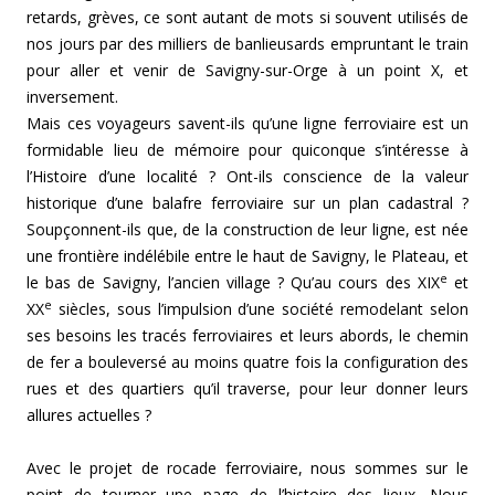
retards, grèves, ce sont autant de mots si souvent utilisés de
nos jours par des milliers de banlieusards empruntant le train
pour aller et venir de Savigny-sur-Orge à un point X, et
inversement.
Mais ces voyageurs savent-ils qu’une ligne ferroviaire est un
formidable lieu de mémoire pour quiconque s’intéresse à
l’Histoire d’une localité ? Ont-ils conscience de la valeur
historique d’une balafre ferroviaire sur un plan cadastral ?
Soupçonnent-ils que, de la construction de leur ligne, est née
une frontière indélébile entre le haut de Savigny, le Plateau, et
e
le bas de Savigny, l’ancien village ? Qu’au cours des XIX
et
e
XX
siècles, sous l’impulsion d’une société remodelant selon
ses besoins les tracés ferroviaires et leurs abords, le chemin
de fer a bouleversé au moins quatre fois la configuration des
rues et des quartiers qu’il traverse, pour leur donner leurs
allures actuelles ?
Avec le projet de rocade ferroviaire, nous sommes sur le
point de tourner une page de l’histoire des lieux. Nous