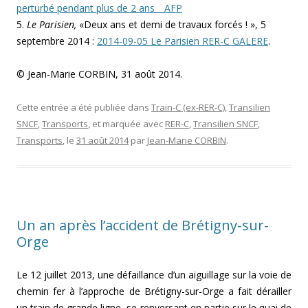
perturbé pendant plus de 2 ans _ AFP
5.
Le Parisien,
«
Deux ans et demi de travaux forcés !
»
, 5
septembre 2014 :
2014-09-05 Le Parisien RER-C GALERE
.
© Jean-Marie CORBIN, 31 août 2014.
Cette entrée a été publiée dans
Train-C (ex-RER-C)
,
Transilien
SNCF
,
Transports
, et marquée avec
RER-C
,
Transilien SNCF
,
Transports
, le
31 août 2014
par
Jean-Marie CORBIN
.
Un an après l’accident de Brétigny-sur-
Orge
Le 12 juillet 2013, une défaillance d’un aiguillage sur la voie de
chemin fer à l’approche de Brétigny-sur-Orge a fait dérailler
un train de grande ligne, se renversant en partie sur le quai de