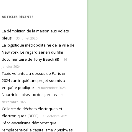
ARTICLES RÉCENTS
La démolition de la maison aux volets
bleus
30 juillet 2025
La logistique métropolitaine de la ville de
New York. Le regard aérien du film
documentaire de Tony Beach (II)
16
janvier 2024
Taxis volants au-dessus de Paris en
2024 : un inquiétant projet soumis à
enquête publique
9 novembre 2023
Nourrir les oiseaux des jardins
5
décembre 2022
Collecte de déchets électriques et
électroniques (DEEE)
16 octobre 2021
L’éco-socialisme démocratique
remplacera-t-il le capitalisme ? (Vishwas