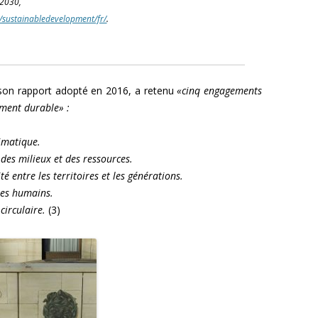
2030,
/sustainabledevelopment/fr/
.
on rapport adopté en 2016, a retenu
«cinq engagements
ement durable» :
limatique.
 des milieux et des ressources.
té entre les territoires et les générations.
res humains.
circulaire.
(3)