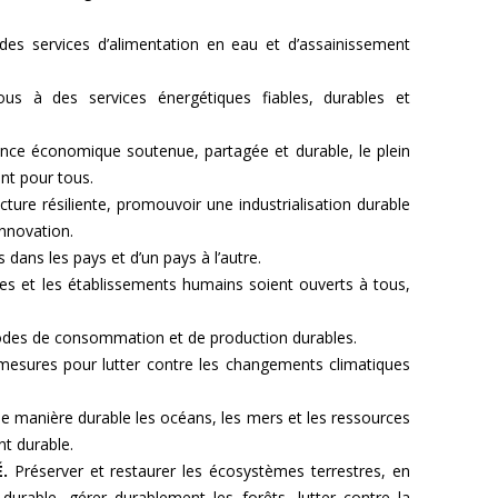
des services d’alimentation en eau et d’assainissement
ous à des services énergétiques fiables, durables et
ce économique soutenue, partagée et durable, le plein
ent pour tous.
cture résiliente, promouvoir une industrialisation durable
innovation.
s dans les pays et d’un pays à l’autre.
lles et les établissements humains soient ouverts à tous,
modes de consommation et de production durables.
esures pour lutter contre les changements climatiques
e manière durable les océans, les mers et les ressources
t durable.
.
Préserver et restaurer les écosystèmes terrestres, en
 durable, gérer durablement les forêts, lutter contre la