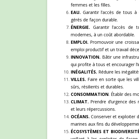
femmes et les filles.
EAU.
Garantir l’accès de tous à 
gérés de façon durable.
ÉNERGIE.
Garantir l’accès de t
modernes, à un coût abordable.
EMPLOI.
Promouvoir une croissan
emploi productif et un travail déc
INNOVATION.
Bâtir une infrastru
qui profite à tous et encourager l’
INÉGALITÉS.
Réduire les inégalité
VILLES.
Faire en sorte que les vi
sûrs, résilients et durables.
CONSOMMATION
. Établir des 
CLIMAT.
Prendre d’urgence des m
et leurs répercussions.
OCÉANS.
Conserver et exploiter d
marines aux fins du développemen
ÉCOSYSTÈMES ET BIODIVERSITÉ
veillant à les exploiter de façon