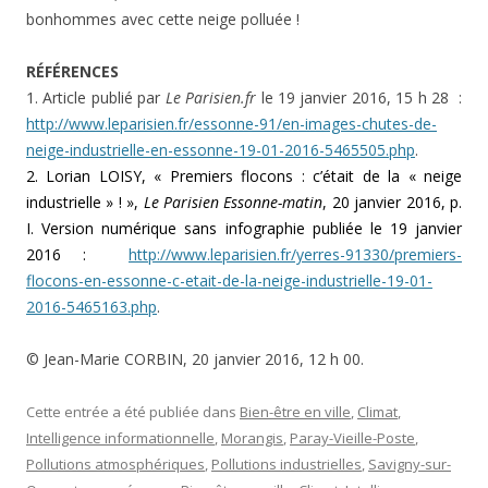
bonhommes avec cette neige polluée !
RÉFÉRENCES
1. Article publié par
Le Parisien.fr
le 19 janvier 2016, 15 h 28 :
http://www.leparisien.fr/essonne-91/en-images-chutes-de-
neige-industrielle-en-essonne-19-01-2016-5465505.php
.
2. Lorian LOISY, « Premiers flocons : c’était de la « neige
industrielle » ! »,
Le Parisien Essonne-matin
, 20 janvier 2016, p.
I. Version numérique sans infographie publiée le 19 janvier
2016 :
http://www.leparisien.fr/yerres-91330/premiers-
flocons-en-essonne-c-etait-de-la-neige-industrielle-19-01-
2016-5465163.php
.
© Jean-Marie CORBIN, 20 janvier 2016, 12 h 00.
Cette entrée a été publiée dans
Bien-être en ville
,
Climat
,
Intelligence informationnelle
,
Morangis
,
Paray-Vieille-Poste
,
Pollutions atmosphériques
,
Pollutions industrielles
,
Savigny-sur-