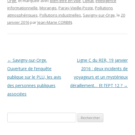
Orge
, et marquée avec
Bien-être en ville
,
Climat
,
Intelligence
informationnelle
,
Morangis
,
Paray-Vieille-Poste
,
Pollutions
atmosphériques
,
Pollutions industrielles
,
Savigny-sur-Orge
, le
20
janvier 2016
par
Jean-Marie CORBIN
.
Navigation des articles
←
Savigny-sur-Orge.
Ligne C du RER, 19 janvier
Ouverture de l’enquête
2016 : deux incidents de
publique sur le PLU, les avis
voyageurs et un mystérieux
des personnes publiques
déraillement… Et l’EPT 12 ?
→
associées
Rechercher :