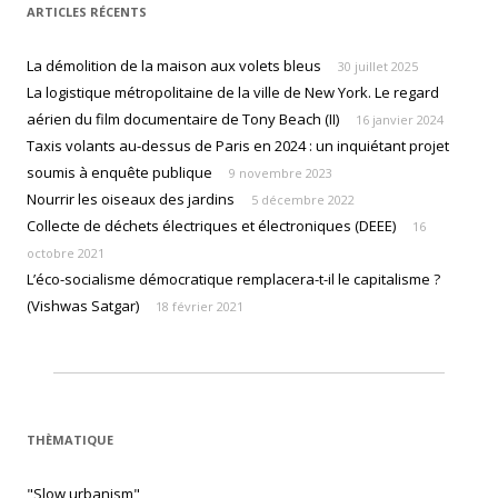
ARTICLES RÉCENTS
La démolition de la maison aux volets bleus
30 juillet 2025
La logistique métropolitaine de la ville de New York. Le regard
aérien du film documentaire de Tony Beach (II)
16 janvier 2024
Taxis volants au-dessus de Paris en 2024 : un inquiétant projet
soumis à enquête publique
9 novembre 2023
Nourrir les oiseaux des jardins
5 décembre 2022
Collecte de déchets électriques et électroniques (DEEE)
16
octobre 2021
L’éco-socialisme démocratique remplacera-t-il le capitalisme ?
(Vishwas Satgar)
18 février 2021
THÈMATIQUE
"Slow urbanism"