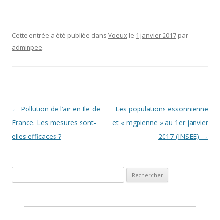
Cette entrée a été publiée dans
Voeux
le
1 janvier 2017
par
adminpee
.
Navigation des articles
←
Pollution de l’air en Ile-de-
Les populations essonnienne
France. Les mesures sont-
et « mgpienne » au 1er janvier
elles efficaces ?
2017 (INSEE)
→
Rechercher :