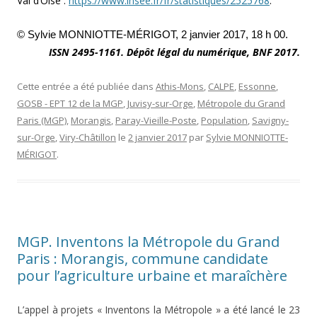
Val d’Oise :
https://www.insee.fr/fr/statistiques/2525768
.
© Sylvie MONNIOTTE-MÉRIGOT, 2 janvier 2017, 18 h 00.
ISSN 2495-1161. Dépôt légal du numérique, BNF 2017.
Cette entrée a été publiée dans
Athis-Mons
,
CALPE
,
Essonne
,
GOSB - EPT 12 de la MGP
,
Juvisy-sur-Orge
,
Métropole du Grand
Paris (MGP)
,
Morangis
,
Paray-Vieille-Poste
,
Population
,
Savigny-
sur-Orge
,
Viry-Châtillon
le
2 janvier 2017
par
Sylvie MONNIOTTE-
MÉRIGOT
.
MGP. Inventons la Métropole du Grand
Paris : Morangis, commune candidate
pour l’agriculture urbaine et maraîchère
L’appel à projets « Inventons la Métropole » a été lancé le 23