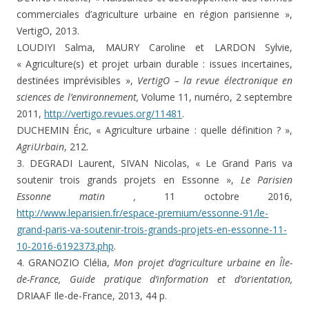
commerciales d’agriculture urbaine en région parisienne »,
VertigO, 2013.
LOUDIYI Salma, MAURY Caroline et LARDON Sylvie,
« Agriculture(s) et projet urbain durable : issues incertaines,
destinées imprévisibles »,
VertigO – la revue électronique en
sciences de l’environnement,
Volume 11, numéro, 2 septembre
2011,
http://vertigo.revues.org/11481
.
DUCHEMIN Éric, « Agriculture urbaine : quelle définition ? »,
AgriUrbain
, 212.
3. DEGRADI Laurent, SIVAN Nicolas, « Le Grand Paris va
soutenir trois grands projets en Essonne »,
Le Parisien
Essonne matin ,
11 octobre 2016,
http://www.leparisien.fr/espace-premium/essonne-91/le-
grand-paris-va-soutenir-trois-grands-projets-en-essonne-11-
10-2016-6192373.php
.
4. GRANOZIO Clélia,
Mon projet d’agriculture urbaine en Île-
de-France, Guide pratique d’information et d’orientation,
DRIAAF Ile-de-France, 2013, 44 p.