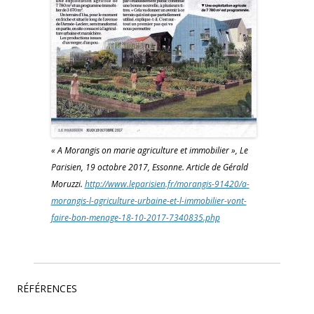
« A Morangis on marie agriculture et immobilier », Le
Parisien, 19 octobre 2017, Essonne. Article de Gérald
Moruzzi.
http://www.leparisien.fr/morangis-91420/a-
morangis-l-agriculture-urbaine-et-l-immobilier-vont-
faire-bon-menage-18-10-2017-7340835.php
RÉFÉRENCES