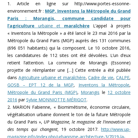
1. Article en ligne sur http://www.portes-essonne-
environnement.fr :
MGP. Inventons la Métropole du Grand
Paris : Morangis, commune candidate pour
l’agriculture
urbaine et
maraîchère
L’appel à projets
« Inventons la Métropole » a été lancé le 23 mai 2016 par la
Métropole du Grand Paris (MGP) auprès des 131 communes
(696 051 habitants) qui la composent. Le 10 octobre 2016,
les candidatures de 112 sites ont été dévoilées. L’un d’eux
retient l’attention. La commune de Morangis (Essonne)
projette de réimplanter une […] Cette entrée a été publiée
dans
Agriculture urbaine et maraîchère
,
Cadre de vie
,
CALPE
,
GOSB – EPT 12 de la MGP
,
Inventons la Métropole
,
Métropole du Grand Paris (MGP)
,
Morangis
le
12 octobre
2016
par
Sylvie MONNIOTTE-MÉRIGOT
.
2. MARION Fabienne, « Biomimétisme, économie circulaire,
végétalisation urbaine donnent le ton de la future Métropole
du Grand Paris »,
UP Magazine, le magazine de l’innovation et
des temps qui changent,
19 octobre 2017.
http://www.up-
magazine.info/index.php/urbanisme-architecture-3/7019-la-