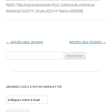
(MGP)
,
Plan local d'urbanisme (PLU)
,
Schéma de cohérence
territorial (SCOT)
le
19 juin 2017
par
Marie LAPEIGNE
.
Navigation des articles
←
Articles plus anciens
Articles plus récents
→
Rechercher :
ABONNEZ-VOUS À NOTRE NEWSLETTER