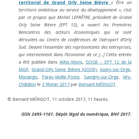
territorial de Grand Orly Seine Bièvre
« Être un
territoire ambitieux au service du développement », c’est
par ce propos que Michel LEPRÊTRE, président de Grand
Orly Seine Bièvre (EPT 12), a ouvert les Premières
Rencontres des acteurs économiques qui se sont
déroulées au Centre de conférences de l’aéroport d’Orly
Sud. Devant l’ensemble des représentants des entreprises,
qui interviennent dans l’économie de ce […]
Cette entrée
a été publiée dans
Athis-Mons
,
GOSB – EPT 12 de la
MGP
,
Grand-Orly Seine Bièvre (GOSB)
,
Juvisy-sur-Orge
,
Morangis
,
Paray-Vieille-Poste
,
Savigny-sur-Orge
,
Viry-
Châtillon
le
3 février 2017
par
Bernard MÉRIGOT
.
© Bernard MÉRIGOT, 11 octobre 2017, 11 heures.
ISSN 2495-1161. Dépôt légal du numérique, BNF 2017.