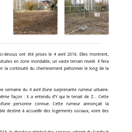
ci-dessus ont été prises le 4 avril 2016. Elles montrent,
ituées en zone inondable, un vaste terrain nivelé. Il fera
iser la continuité du cheminement piétonnier le long de la
e semaine du 4 avril d’une surprenante rumeur urbaine.
 même façon : X a entendu d’Y qui le tenait de Z… Cette
d’une personne connue. Cette rumeur annonçait la
ble destiné à accueillir des logements sociaux, voire des
016, le directeur général des services adjoint du Syndicat