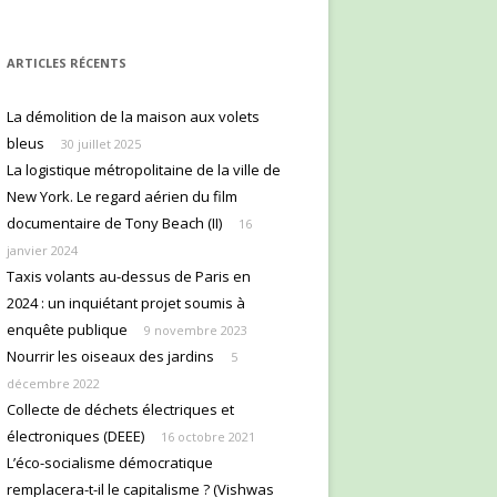
ARTICLES RÉCENTS
La démolition de la maison aux volets
bleus
30 juillet 2025
La logistique métropolitaine de la ville de
New York. Le regard aérien du film
documentaire de Tony Beach (II)
16
janvier 2024
Taxis volants au-dessus de Paris en
2024 : un inquiétant projet soumis à
enquête publique
9 novembre 2023
Nourrir les oiseaux des jardins
5
décembre 2022
Collecte de déchets électriques et
électroniques (DEEE)
16 octobre 2021
L’éco-socialisme démocratique
remplacera-t-il le capitalisme ? (Vishwas