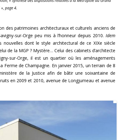
tion, « Synthèse des dispositions relatives à la Métropole du Grand
 », page 4.
ion des patrimoines architecturaux et culturels anciens de
avigny-sur-Orge peu mis à l’honneur depuis 2010.
Idem
nouvelles dont le style architectural de ce XIXe siècle
celui de la MGP ? Mystère… Celui des cabinets d’architecte
igny-sur-Orge, il est un quartier où les aménagements
e la Ferme de Champagne. En janvier 2015, un terrain de 8
inistère de la Justice afin de bâtir une soixantaine de
truits en 2009 et 2010, avenue de Longjumeau et avenue