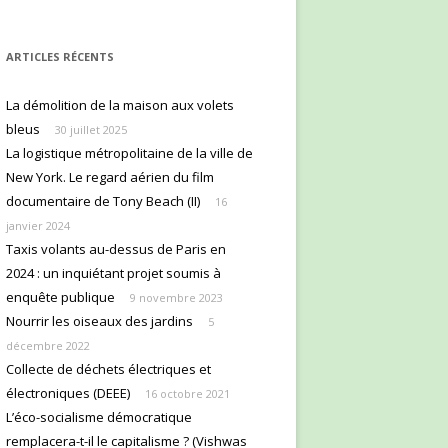
ARTICLES RÉCENTS
La démolition de la maison aux volets
bleus
30 juillet 2025
La logistique métropolitaine de la ville de
New York. Le regard aérien du film
documentaire de Tony Beach (II)
16
janvier 2024
Taxis volants au-dessus de Paris en
2024 : un inquiétant projet soumis à
enquête publique
9 novembre 2023
Nourrir les oiseaux des jardins
5
décembre 2022
Collecte de déchets électriques et
électroniques (DEEE)
16 octobre 2021
L’éco-socialisme démocratique
remplacera-t-il le capitalisme ? (Vishwas