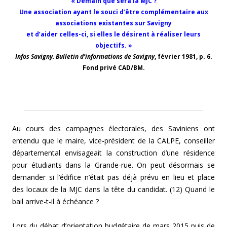
« Demain que sera la MJC ?
Une association ayant le souci d’être complémentaire aux
associations existantes sur Savigny
et d’aider celles-ci, si elles le désirent à réaliser leurs
objectifs. »
Infos Savigny. Bulletin d’informations de Savigny
, février 1981, p. 6.
Fond privé CAD/BM.
Au cours des campagnes électorales, des Saviniens
ont
entendu que le maire, vice-président de la CALPE, conseiller
départemental envisageait la construction d’une résidence
pour étudiants dans la Grande-rue. On peut désormais se
demander si l’édifice n’était pas déjà prévu en lieu et place
des locaux de la MJC dans la tête du candidat. (12) Quand le
bail arrive-t-il à échéance ?
Lors
du débat d’orientation budgétaire de mars 2015 puis de